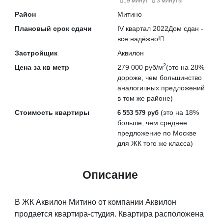
19 минут
3 минуты
Район
Митино
Плановый срок сдачи
IV квартал 2022
Дом сдан -
все надёжно!
Застройщик
Аквилон
2
Цена за кв метр
279 000 руб/м
(это на
28%
дороже
, чем большинство
аналогичных предложений
в том же районе)
Стоимость квартиры
(это на
18%
6 553 579 руб
больше
, чем среднее
предложение по Москве
для ЖК того же класса)
Описание
В ЖК Аквилон Митино от компании Аквилон
продается квартира-студия. Квартира расположена