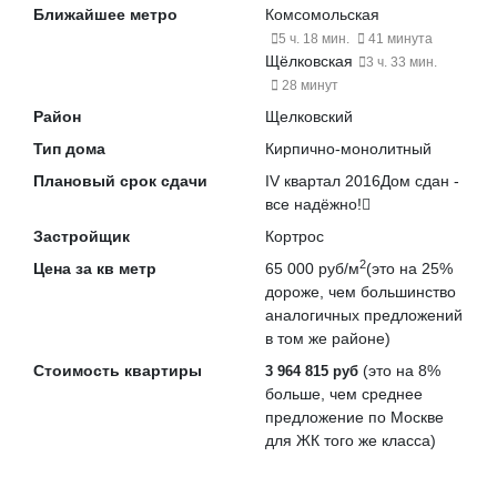
Ближайшее метро
Комсомольская
5 ч. 18 мин.
41 минута
Щёлковская
3 ч. 33 мин.
28 минут
Район
Щелковский
Тип дома
Кирпично-монолитный
Плановый срок сдачи
IV квартал 2016
Дом сдан -
все надёжно!
Застройщик
Кортрос
2
Цена за кв метр
65 000 руб/м
(это на
25%
дороже
, чем большинство
аналогичных предложений
в том же районе)
Стоимость квартиры
(это на
8%
3 964 815 руб
больше
, чем среднее
предложение по Москве
для ЖК того же класса)