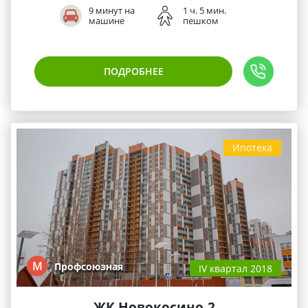
9 минут на
1 ч. 5 мин.
машине
пешком
ПОДРОБНЕЕ
Ипотека
М
Профсоюзная
IV квартал 2018
ЖК Новокосино-2