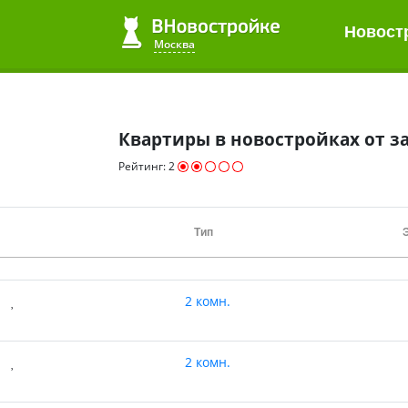
Новост
Новост
Квартиры до 2 млн.
ЖК в 2020
Все студии
Москва
Москва
Квартиры в новостройках от з
Рейтинг:
2
Тип
2 комн.
2 комн.