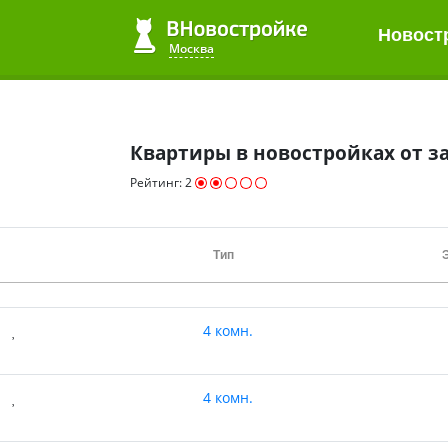
Новост
Новост
Квартиры до 2 млн.
ЖК в 2020
Все студии
Москва
Москва
Квартиры в новостройках от з
Рейтинг:
2
Тип
4 комн.
4 комн.