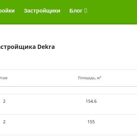
ройки
ройки
Застройщики
Застройщики
Блог
Блог
Проектируемые новостройки
астройщика Dekra
2
Этаж
Площадь,
м
2
154.6
2
155