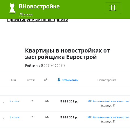
Квартиры до 2 млн.
ЖК в 2020
Все студии
Москва
Москва
Проектируемые новостройки
Квартиры в новостройках от
застройщика Еврострой
Рейтинг:
0
2
Тип
Этаж
м
Стоимость
Новостройка
2 комн.
2
66
ЖК Котельнические высотки
5 838 303
р.
(корпус 1)
2 комн.
2
66
ЖК Котельнические высотки
5 838 303
р.
(корпус 2)