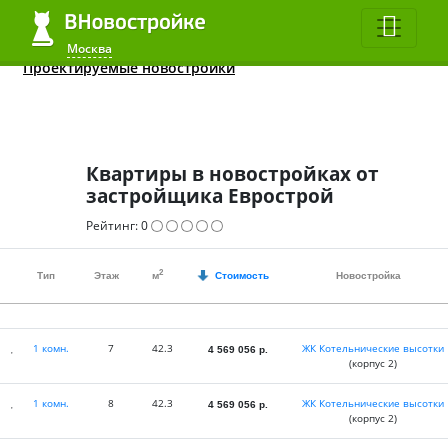
Квартиры до 2 млн.
ЖК в 2020
Все студии
Москва
Москва
Проектируемые новостройки
Квартиры в новостройках от
застройщика Еврострой
Рейтинг:
0
2
Тип
Этаж
м
Стоимость
Новостройка
1 комн.
7
42.3
ЖК Котельнические высотки
4 569 056
р.
(корпус 2)
1 комн.
8
42.3
ЖК Котельнические высотки
4 569 056
р.
(корпус 2)