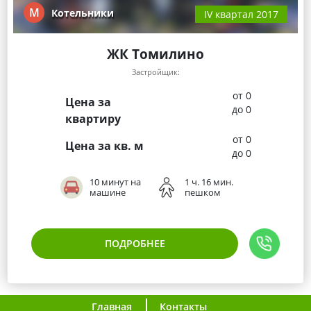
М
Котельники
IV квартал 2017
ЖК Томилино
Застройщик:
от 0
Цена за
до 0
квартиру
от 0
Цена за кв. м
до 0
10 минут на
1 ч. 16 мин.
машине
пешком
ПОДРОБНЕЕ
Главная
Контакты