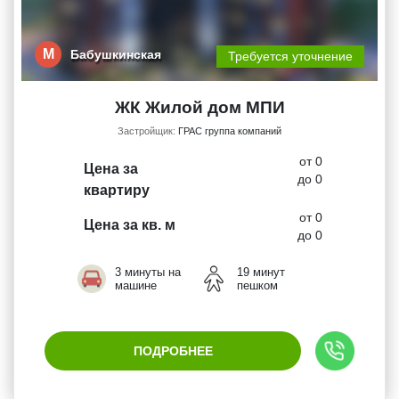
М
Бабушкинская
Требуется уточнение
ЖК Жилой дом МПИ
Застройщик:
ГРАС группа компаний
от 0
Цена за
до 0
квартиру
от 0
Цена за кв. м
до 0
3 минуты на
19 минут
машине
пешком
ПОДРОБНЕЕ