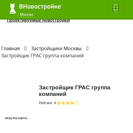
Квартиры до 2 млн.
ЖК в 2020
Все студии
Москва
Москва
Проектируемые новостройки
Главная
Застройщики Москвы
Застройщик ГРАС группа компаний
Застройщик ГРАС группа
компаний
Рейтинг:
4
загрузка карты...