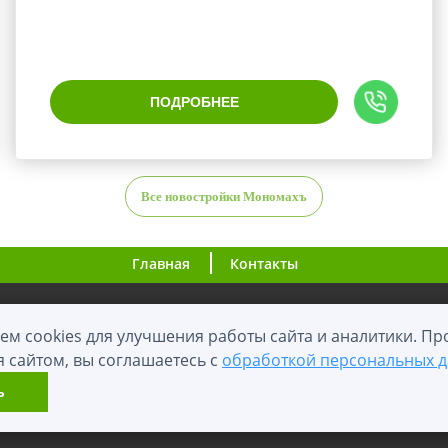
ПОДРОБНЕЕ
Все новостройки Мономахъ
Главная
Контакты
ООО "ВНовостройке.ру"
ем cookies для улучшения работы сайта и аналитики. П
я сайтом, вы соглашаетесь с
обработкой персональных 
0+
2012 - 2026
й сайт носит информационный характер и не является публичной оф
ь
Карта сайта