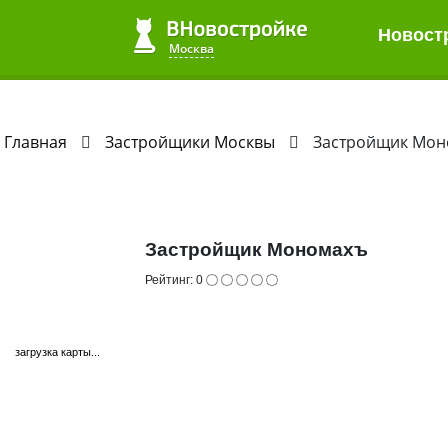
Новост
Новост
Квартиры до 2 млн.
ЖК в 2020
Все студии
Москва
Москва
Главная
Застройщики Москвы
Застройщик Мон
Застройщик Мономахъ
Рейтинг:
0
загрузка карты...