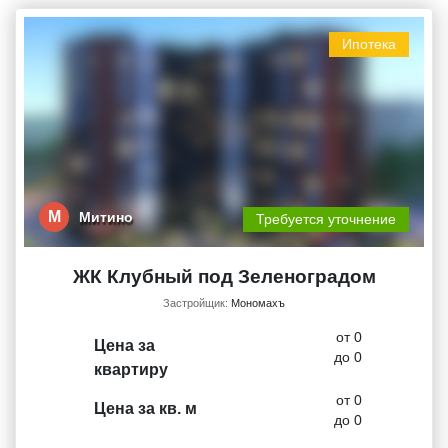
Ипотека
М
Митино
Требуется уточнение
ЖК Клубный под Зеленоградом
Застройщик:
Мономахъ
от 0
Цена за
до 0
квартиру
от 0
Цена за кв. м
до 0