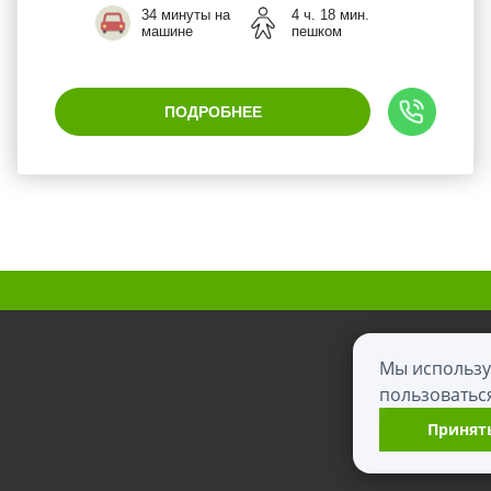
34 минуты на
4 ч. 18 мин.
машине
пешком
ПОДРОБНЕЕ
Мы использу
пользоватьс
Данны
Принят