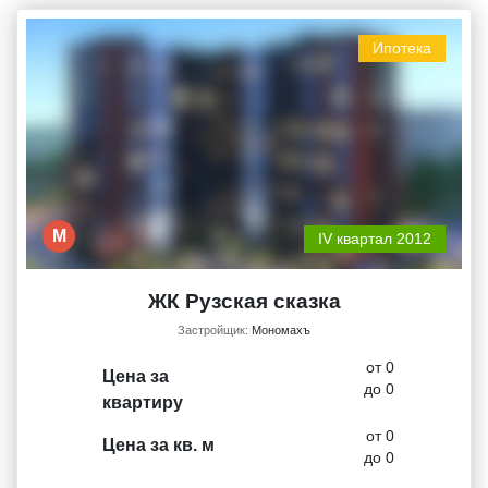
Ипотека
М
IV квартал 2012
ЖК Рузская сказка
Застройщик:
Мономахъ
от 0
Цена за
до 0
квартиру
от 0
Цена за кв. м
до 0