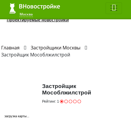
Квартиры до 2 млн.
ЖК в 2020
Все студии
Москва
Москва
Проектируемые новостройки
Главная
Застройщики Москвы
Застройщик Мособлжилстрой
Застройщик
Мособлжилстрой
Рейтинг:
1
загрузка карты...