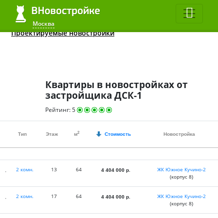
Квартиры до 2 млн.
ЖК в 2020
Все студии
Москва
Москва
Проектируемые новостройки
Квартиры в новостройках от
застройщика ДСК-1
Рейтинг:
5
2
Тип
Этаж
м
Стоимость
Новостройка
2 комн.
13
64
ЖК Южное Кучино-2
4 404 000
р.
(корпус 8)
2 комн.
17
64
ЖК Южное Кучино-2
4 404 000
р.
(корпус 8)