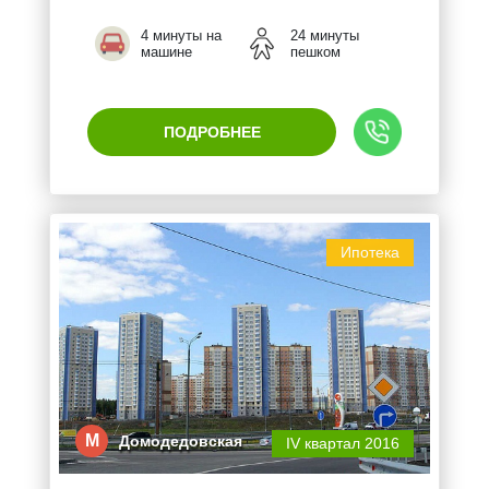
4 минуты на
24 минуты
машине
пешком
ПОДРОБНЕЕ
Ипотека
М
Домодедовская
IV квартал 2016