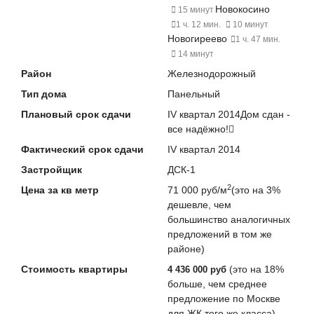
Новокосино
15 минут
1 ч. 12 мин.
10 минут
Новогиреево
1 ч. 47 мин.
14 минут
Район
Железнодорожный
Тип дома
Панельный
Плановый срок сдачи
IV квартал 2014
Дом сдан -
все надёжно!
Фактический срок сдачи
IV квартал 2014
Застройщик
ДСК-1
2
Цена за кв метр
71 000 руб/м
(это на
3%
дешевле
, чем
большинство аналогичных
предложений в том же
районе)
Стоимость квартиры
(это на
18%
4 436 000 руб
больше
, чем среднее
предложение по Москве
для ЖК того же класса)