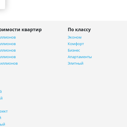
тоимости квартир
По классу
иллионов
Эконом
иллионов
Комфорт
иллионов
Бизнес
иллионов
Апартаменты
миллионов
Элитный
й
ый
оект
й
ный