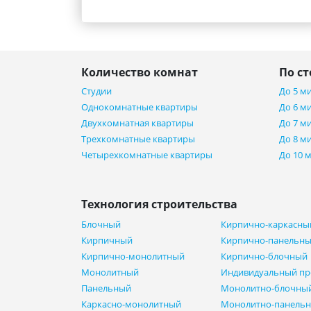
Количество комнат
По с
Студии
До 5 м
Однокомнатные квартиры
До 6 м
Двухкомнатная квартиры
До 7 м
Трехкомнатные квартиры
До 8 м
Четырехкомнатные квартиры
До 10 
Технология строительства
Блочный
Кирпично-каркасны
Кирпичный
Кирпично-панельн
Кирпично-монолитный
Кирпично-блочный
Монолитный
Индивидуальный пр
Панельный
Монолитно-блочны
Каркасно-монолитный
Монолитно-панель