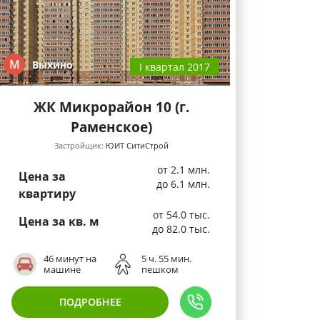
М
Выхино
I квартал 2017
ЖК Микрорайон 10 (г.
Раменское)
Застройщик:
ЮИТ СитиСтрой
от 2.1 млн.
Цена за
до 6.1 млн.
квартиру
от 54.0 тыс.
Цена за кв. м
до 82.0 тыс.
46 минут на
5 ч. 55 мин.
машине
пешком
ПОДРОБНЕЕ