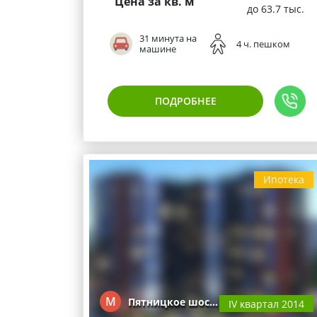
Цена за кв. м
до 63.7 тыс.
31 минута на
4 ч. пешком
машине
ПОДРОБНЕЕ
Ипотека
М
Пятницкое шос…
IV квартал 2014