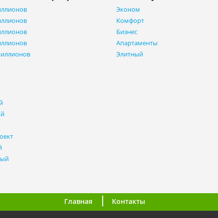
иллионов
Эконом
иллионов
Комфорт
иллионов
Бизнес
иллионов
Апартаменты
миллионов
Элитный
й
ый
оект
й
ный
Главная
Контакты