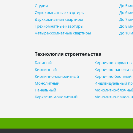
Студии
До 5 м
Однокомнатные квартиры
До 6 м
Двухкомнатная квартиры
До 7 м
Трехкомнатные квартиры
До 8 м
Четырехкомнатные квартиры
До 10 
Технология строительства
Блочный
Кирпично-каркасны
Кирпичный
Кирпично-панельн
Кирпично-монолитный
Кирпично-блочный
Монолитный
Индивидуальный пр
Панельный
Монолитно-блочны
Каркасно-монолитный
Монолитно-панель