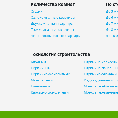
Количество комнат
По с
Студии
До 5 м
Однокомнатные квартиры
До 6 м
Двухкомнатная квартиры
До 7 м
Трехкомнатные квартиры
До 8 м
Четырехкомнатные квартиры
До 10 
Технология строительства
Блочный
Кирпично-каркасны
Кирпичный
Кирпично-панельн
Кирпично-монолитный
Кирпично-блочный
Монолитный
Индивидуальный пр
Панельный
Монолитно-блочны
Каркасно-монолитный
Монолитно-панель