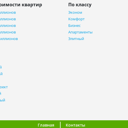
тоимости квартир
По классу
иллионов
Эконом
иллионов
Комфорт
иллионов
Бизнес
иллионов
Апартаменты
миллионов
Элитный
й
ый
оект
й
ный
Главная
Контакты