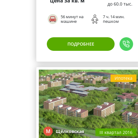
Цена за кв. м
до 60.0 тыс.
56 минут на
7 ч. 14 мин.
машине
пешком
ПОДРОБНЕЕ
Ипотека
М
Щёлковская
III квартал 2016