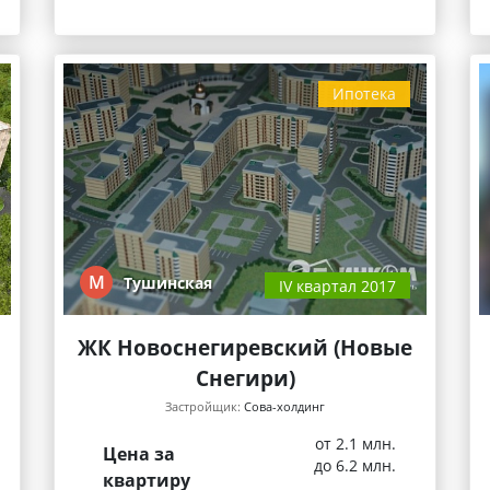
Ипотека
М
Тушинская
IV квартал 2017
ЖК Новоснегиревский (Новые
Снегири)
Застройщик:
Сова-холдинг
от 2.1 млн.
Цена за
до 6.2 млн.
квартиру