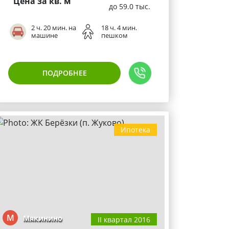
Цена за кв. м
до 59.0 тыс.
2 ч. 20 мин. на
18 ч. 4 мин.
машине
пешком
ПОДРОБНЕЕ
Ипотека
М
Мякинино
II квартал 2016