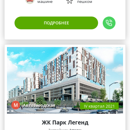
машине
пешком
ПОДРОБНЕЕ
М
Автозаводская
IV квартал 2021
ЖК Парк Легенд
Застройщик:
Автотех