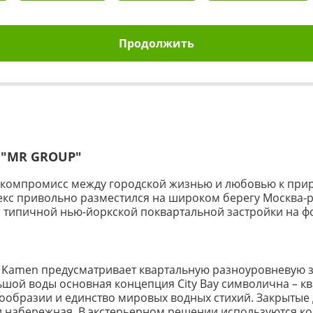
Продолжить
А
"MR GROUP"
 компромисс между городской жизнью и любовью к приро
лекс привольно разместился на широком берегу Москва-
 типичной нью-йоркской поквартальной застройки на ф
 Kamen предусматривает квартальную разноуровневую з
ой воды основная концепция City Bay символична – ква
азнообразии и единство мировых водных стихий. Закрыт
 набережная. В экстерьерном решении используются ко