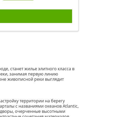
де, станет жилье элитного класса в
реки, занимая первую линию
оне живописной реки выглядит
астройку территории на берегу
рталы с названиями океанов Atlantic,
ые дворы, очерченные высотными
нтрастные сочетания материалов,