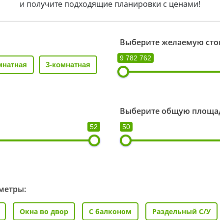
и получите подходящие планировки с ценами!
Выберите желаемую сто
9 782 762
мнатная
3-комнатная
Выберите общую площад
52
50
метры:
Окна во двор
С балконом
Раздельный С/У