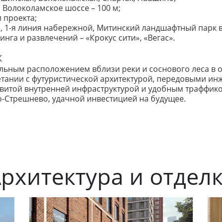
 Волоколамское шоссе – 100 м;
 проекта;
, 1-я линия набережной, Митинский ландшафтный парк в
га и развлечений – «Крокус сити», «Вегас».
К
еальным расположением вблизи реки и соснового леса в 
етании с футуристической архитектурой, передовыми и
витой внутренней инфраструктурой и удобным траффико
-Стрешнево, удачной инвестицией на будущее.
рхитектура и отдел