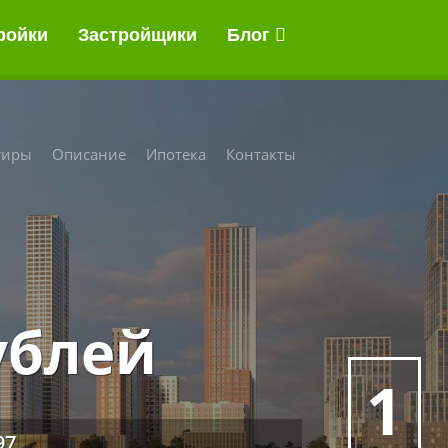
ройки
Застройщики
Блог
тиры
Описание
Ипотека
Контакты
ублей
1
97