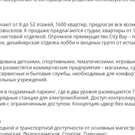
ют от 8 до 52 этажей, 1600 квартир, предлагая все во
оселов. К продаже предлагаются студии, квартиры от 1 
дчистовой отделкой. Огромное преимущество City Bay –
, дизайнерская отделка лобби и входных групп от испанс
удована детскими, спортивными, тематическими, игров
 разместятся коммерческие предприятия – магазины, су
, сервисные и бытовые службы, необходимые для комфор
кольных учреждений.
 в подземный паркинг, где в два уровня размещаются 
арядные станции для электромобилей. Доступ контроли
ия с ограниченным доступом. Концепция «двор без маш
y
дной и транспортной доступности от основных магистра
Тушинская, Волоколамская, Спартак, Павшино;