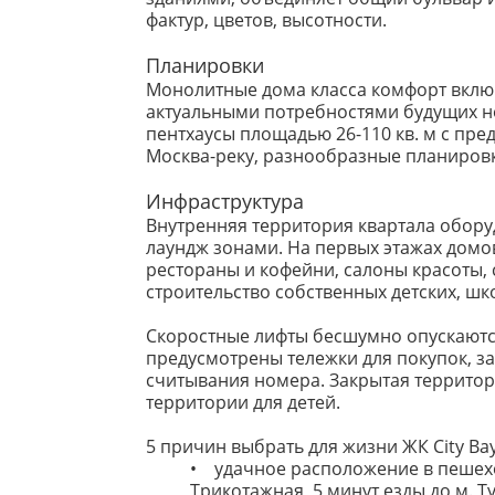
фактур, цветов, высотности.
Планировки
Монолитные дома класса комфорт включа
актуальными потребностями будущих нов
пентхаусы площадью 26-110 кв. м с пре
Москва-реку, разнообразные планировки
Инфраструктура
Внутренняя территория квартала обор
лаундж зонами. На первых этажах домов
рестораны и кофейни, салоны красоты
строительство собственных детских, ш
Скоростные лифты бесшумно опускаются
предусмотрены тележки для покупок, з
считывания номера. Закрытая территор
территории для детей.
5 причин выбрать для жизни ЖК City Ba
• удачное расположение в пешехо
Трикотажная, 5 минут езды до м. 