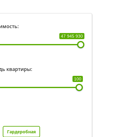
имость:
47 945 930
ь квартиры:
100
Гардеробная