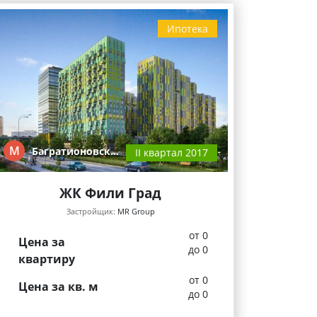
Ипотека
М
Багратионовск…
II квартал 2017
ЖК Фили Град
Застройщик:
MR Group
от 0
Цена за
до 0
квартиру
от 0
Цена за кв. м
до 0