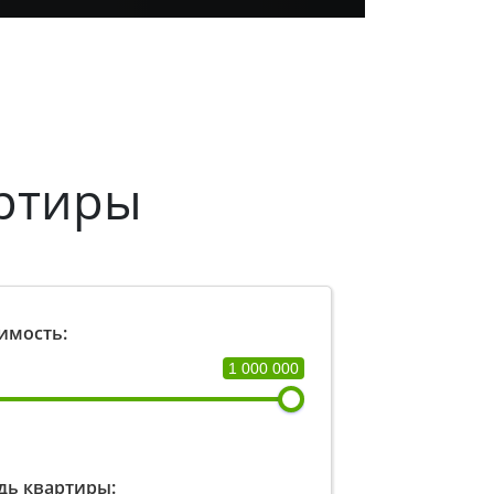
ртиры
имость:
1 000 000
ь квартиры: