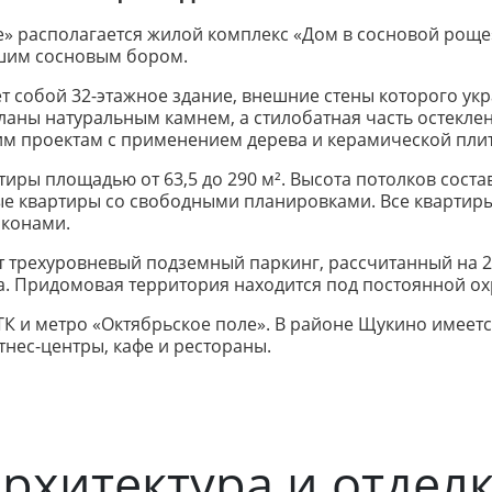
е» располагается жилой комплекс «Дом в сосновой роще»
шим сосновым бором.
т собой 32-этажное здание, внешние стены которого ук
ланы натуральным камнем, а стилобатная часть остекле
 проектам с применением дерева и керамической плит
иры площадью от 63,5 до 290 м². Высота потолков состав
атные квартиры со свободными планировками. Все кварт
лконами.
ит трехуровневый подземный паркинг, рассчитанный на 2
а. Придомовая территория находится под постоянной ох
К и метро «Октябрьское поле». В районе Щукино имеетс
тнес-центры, кафе и рестораны.
рхитектура и отдел