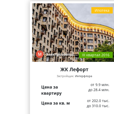
Ипотека
М
Электрозаводс…
III квартал 2016
ЖК Лефорт
Застройщик:
Интерфлора
от 9.9 млн.
Цена за
до 28.4 млн.
квартиру
от 202.0 тыс.
Цена за кв. м
до 310.0 тыс.