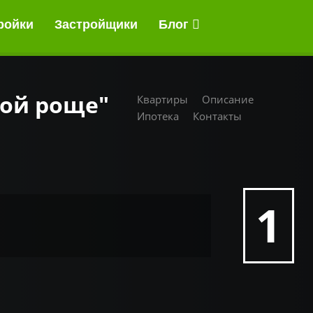
ройки
Застройщики
Блог
вой роще"
Квартиры
Описание
Ипотека
Контакты
1