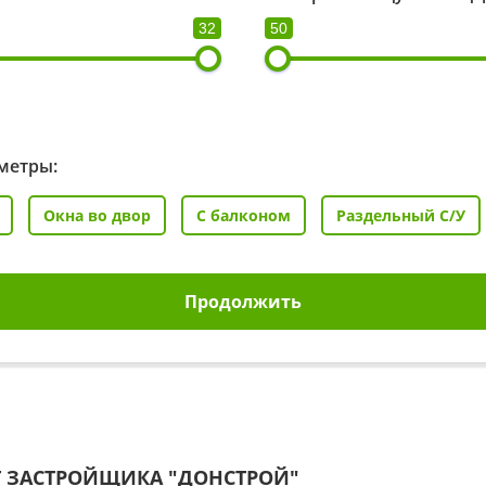
32
50
метры:
Окна во двор
С балконом
Раздельный С/У
Продолжить
Т ЗАСТРОЙЩИКА
"ДОНСТРОЙ"