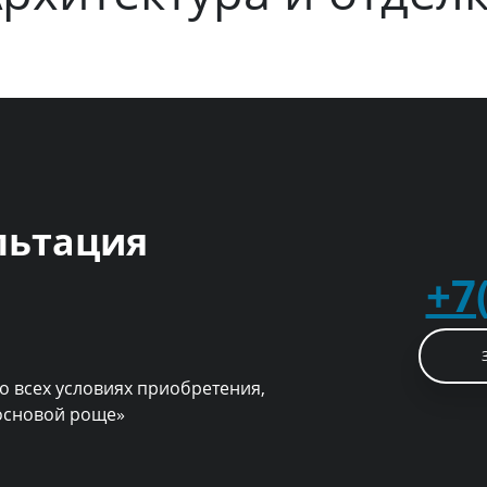
льтация
+7
о всех условиях приобретения,
Cосновой роще»