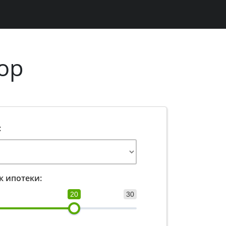
ор
:
к ипотеки:
20
30