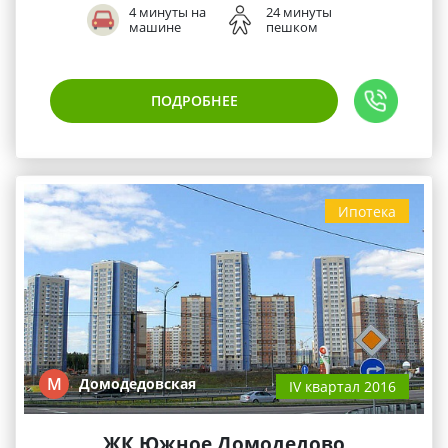
4 минуты на
24 минуты
машине
пешком
ПОДРОБНЕЕ
Ипотека
М
Домодедовская
IV квартал 2016
ЖК Южное Домодедово