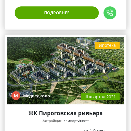
ПОДРОБНЕЕ
Ипотека
М
Медведково
III квартал 2021
ЖК Пироговская ривьера
Застройщик:
КомфортИнвест
от 1.9 млн.