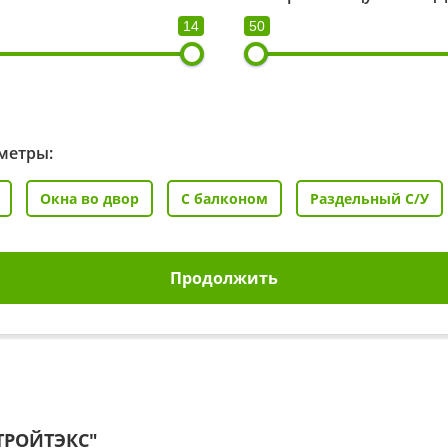
14
50
метры:
Окна во двор
С балконом
Раздельный С/У
Продолжить
ТРОЙТЭКС"