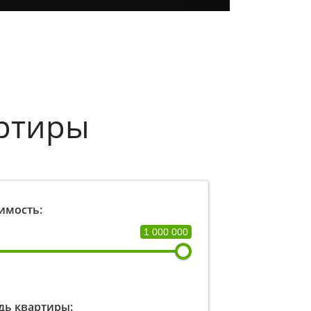
ртиры
имость:
1 000 000
ь квартиры: