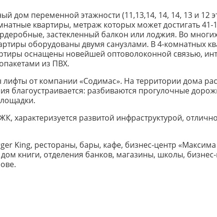
й дом переменной этажности (11,13,14, 14, 14, 13 и 12 
комнатные квартиры, метраж которых может достигать 41-
рдеробные, застекленный балкон или лоджия. Во многих
вартиры оборудованы двумя санузлами. В 4-комнатных ква
вартиры оснащены новейшей оптоволоконной связью, ин
опакетами из ПВХ.
 лифты от компании «Содимас». На территории дома рас
я благоустраивается: разбиваются прогулочные дорожки
площадки.
 ЖК, характеризуется развитой инфраструктурой, отлич
ger King, рестораны, бары, кафе, бизнес-центр «Максима
дом книги, отделения банков, магазины, школы, бизнес-
ове.