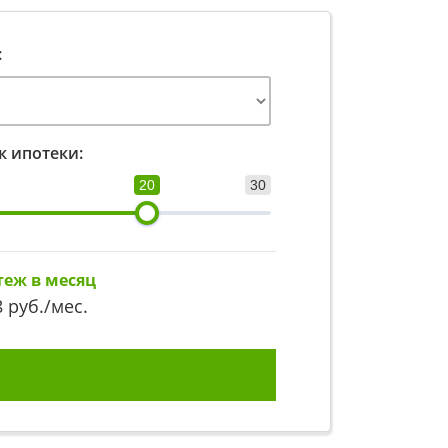
:
к ипотеки:
20
30
теж в месяц
8
руб./мес.