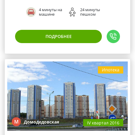
4 минуты на
24 минуты
машине
пешком
ПОДРОБНЕЕ
Ипотека
М
Домодедовская
IV квартал 2016