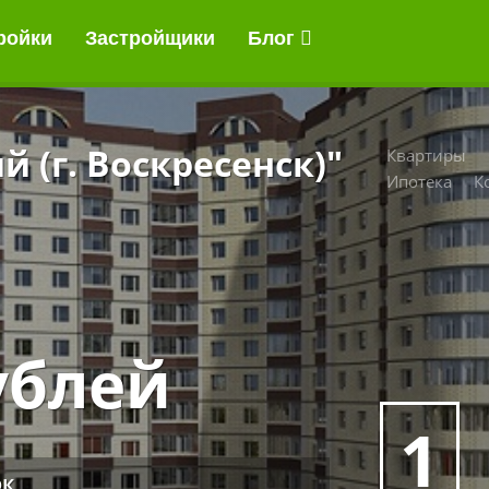
ройки
Застройщики
Блог
 (г. Воскресенск)"
Квартиры
Ипотека
К
ублей
1
к,