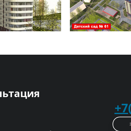
льтация
+7