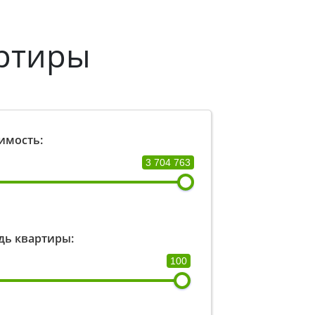
ртиры
имость:
3 704 763
ь квартиры:
100