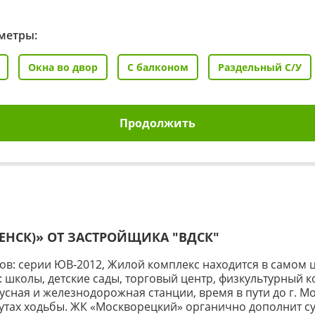
метры:
Окна во двор
С балконом
Раздельный С/У
Продолжить
СЕНСК)» ОТ ЗАСТРОЙЩИКА
"ВДСК"
мов: серии ЮВ-2012, Жилой комплекс находится в самом 
 школы, детские сады, торговый центр, физкультурный 
сная и железнодорожная станции, время в пути до г. Мос
нутах ходьбы. ЖК «Москворецкий» органично дополнит 