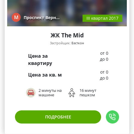
М
Проспект Верн…
III квартал 2017
ЖК The Mid
Застройщик:
Бэсткон
от 0
Цена за
до 0
квартиру
от 0
Цена за кв. м
до 0
2 минуты на
16 минут
машине
пешком
ПОДРОБНЕЕ