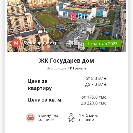
М
Бульвар Дмитр…
I квартал 2023
ЖК Государев дом
Застройщик:
ГК Гранель
от 5.3 млн.
Цена за
до 7.3 млн.
квартиру
от 175.0 тыс.
Цена за кв. м
до 220.0 тыс.
9 минут на
1 ч. 5 мин.
машине
пешком