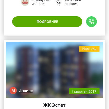
37 минут на
4 ч. 42 мин.
машине
пешком
ПОДРОБНЕЕ
Ипотека
М
Аннино
I квартал 2017
ЖК Эстет