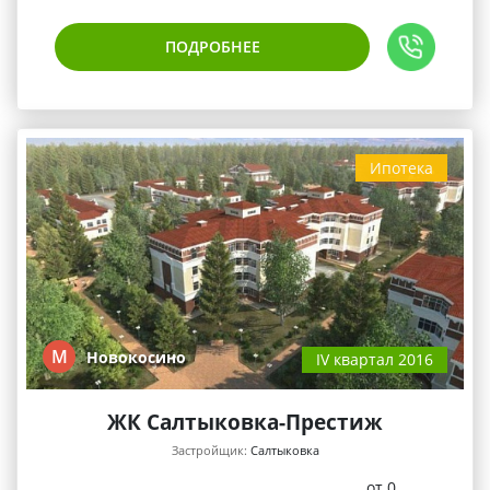
ПОДРОБНЕЕ
Ипотека
М
Новокосино
IV квартал 2016
ЖК Салтыковка-Престиж
Застройщик:
Салтыковка
от 0