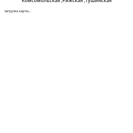
Комсомольская ,Рижская ,Тушинская
загрузка карты...