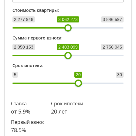
Стоимость квартиры:
2 277 948
3 062 273
3 846 597
Сумма первого взноса:
2 050 153
2 403 099
2 756 045
Срок ипотеки:
5
20
30
Ставка
Срок ипотеки
от
5.9
%
20 лет
Первый взнос
78.5
%