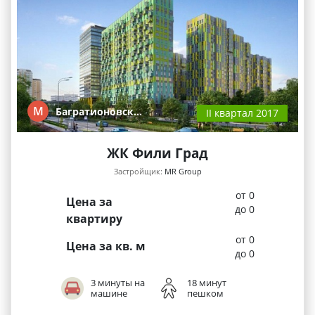
М
Багратионовск…
II квартал 2017
ЖК Фили Град
Застройщик:
MR Group
от 0
Цена за
до 0
квартиру
от 0
Цена за кв. м
до 0
3 минуты на
18 минут
машине
пешком