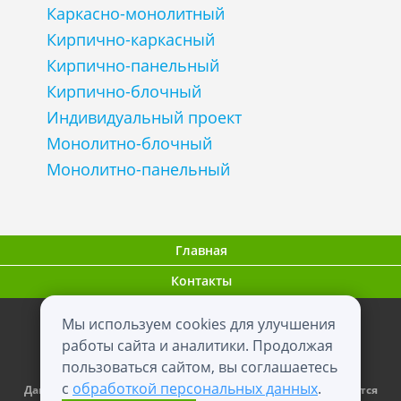
Каркасно-монолитный
Кирпично-каркасный
Кирпично-панельный
Кирпично-блочный
Индивидуальный проект
Монолитно-блочный
Монолитно-панельный
Главная
Контакты
Мы используем cookies для улучшения
ООО "ВНовостройке.ру"
работы сайта и аналитики. Продолжая
пользоваться сайтом, вы соглашаетесь
0+
2012 - 2026
с
обработкой персональных данных
.
Данный сайт носит информационный характер и не является