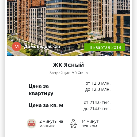
М
Домодедовская
III квартал 2018
ЖК Ясный
Застройщик:
MR Group
от 12.3 млн.
Цена за
до 12.3 млн.
квартиру
от 214.0 тыс.
Цена за кв. м
до 214.0 тыс.
2 минуты на
14 минут
машине
пешком