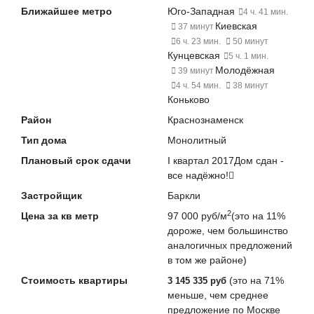
Ближайшее метро
Юго-Западная
4 ч. 41 мин.
Киевская
37 минут
6 ч. 23 мин.
50 минут
Кунцевская
5 ч. 1 мин.
Молодёжная
39 минут
4 ч. 54 мин.
38 минут
Коньково
Район
Краснознаменск
Тип дома
Монолитный
Плановый срок сдачи
I квартал 2017
Дом сдан -
все надёжно!
Застройщик
Баркли
2
Цена за кв метр
97 000 руб/м
(это на
11%
дороже
, чем большинство
аналогичных предложений
в том же районе)
Стоимость квартиры
(это на
71%
3 145 335 руб
меньше
, чем среднее
предложение по Москве