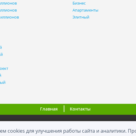
иллионов
Бизнес
иллионов
Апартаменты
миллионов
Элитный
й
ый
оект
й
ный
Главная
Контакты
ООО "ВНовостройке.ру"
ем cookies для улучшения работы сайта и аналитики. П