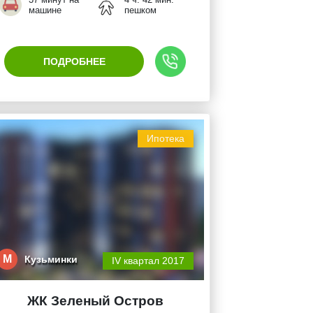
машине
пешком
ПОДРОБНЕЕ
Ипотека
М
Кузьминки
IV квартал 2017
ЖК Зеленый Остров