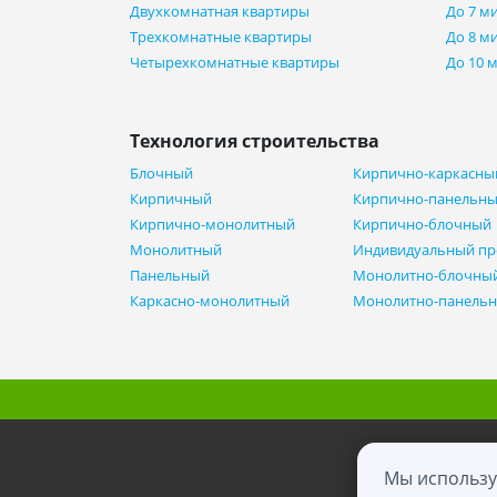
Двухкомнатная квартиры
До 7 м
Трехкомнатные квартиры
До 8 м
Четырехкомнатные квартиры
До 10 
Технология строительства
Блочный
Кирпично-каркасны
Кирпичный
Кирпично-панельн
Кирпично-монолитный
Кирпично-блочный
Монолитный
Индивидуальный пр
Панельный
Монолитно-блочны
Каркасно-монолитный
Монолитно-панель
Мы использу