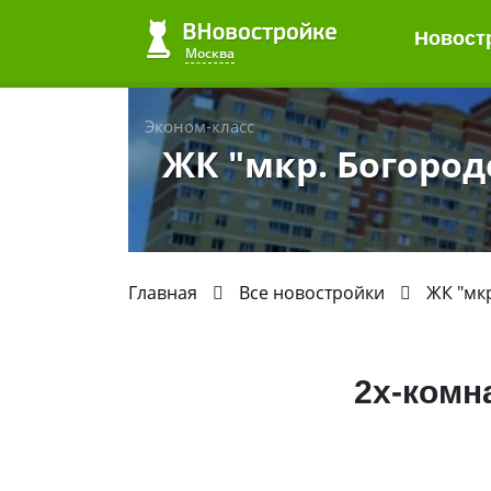
Новост
Москва
Эконом-класс
ЖК "мкр. Богород
Главная
Все новостройки
ЖК "мк
2х-комн