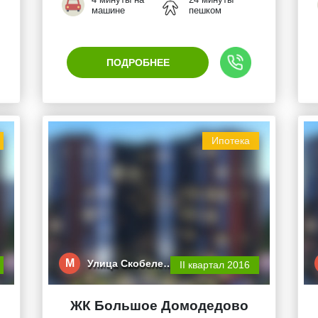
машине
пешком
ПОДРОБНЕЕ
Ипотека
М
Улица Скобеле…
II квартал 2016
ЖК Большое Домодедово