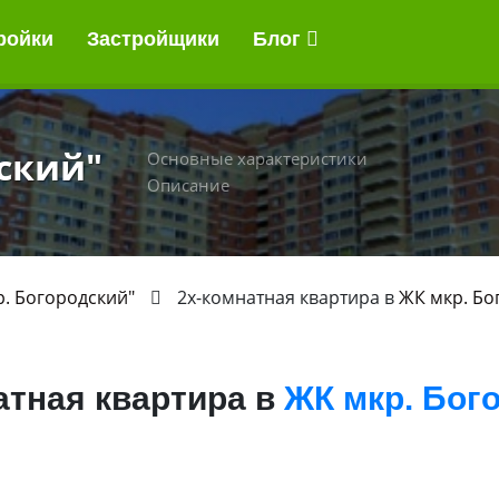
ройки
Застройщики
Блог
ский"
Основные характеристики
Описание
р. Богородский"
2х-комнатная квартира в
ЖК мкр. Бо
атная квартира в
ЖК мкр. Бог