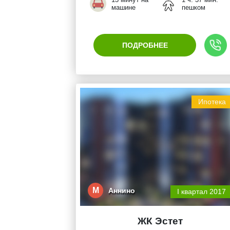
машине
пешком
ПОДРОБНЕЕ
Ипотека
М
Аннино
I квартал 2017
ЖК Эстет