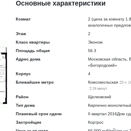
Основные характеристики
Комнат
2
(цена за комнату 1.8
аналогичных предлож
Этаж
2
Класс квартиры
Эконом
Площадь общая
56.3
Адрес дома
Московская область, В
«Богородский»
Корпус
4
Ближайшее метро
Комсомольская
5 ч. 1
28 минут
Район
Щелковский
Тип дома
Кирпично-монолитны
Плановый срок сдачи
II квартал 2016
Дом сд
Застройщик
Кортрос
2
Цена за кв метр
66 000 руб/м
(это на