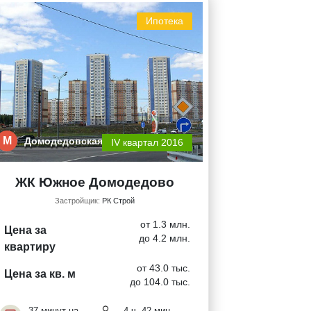
Ипотека
М
Домодедовская
IV квартал 2016
ЖК Южное Домодедово
Застройщик:
РК Строй
от 1.3 млн.
Цена за
до 4.2 млн.
квартиру
от 43.0 тыс.
Цена за кв. м
до 104.0 тыс.
37 минут на
4 ч. 42 мин.