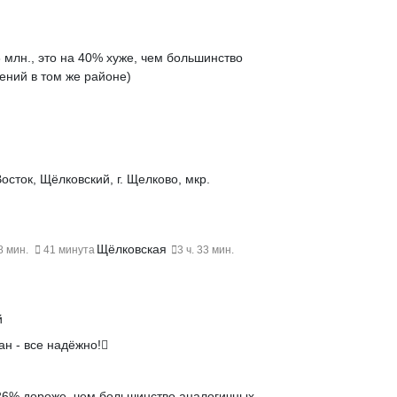
 млн., это на
40% хуже
, чем большинство
ений в том же районе)
осток, Щёлковский, г. Щелково, мкр.
Щёлковская
8 мин.
41 минута
3 ч. 33 мин.
й
ан - все надёжно!
26% дороже
, чем большинство аналогичных