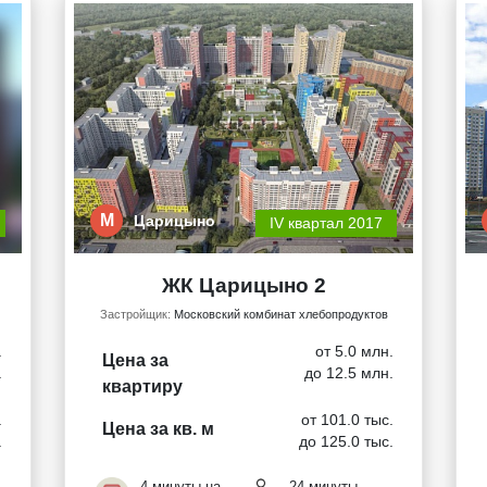
М
Царицыно
IV квартал 2017
ЖК Царицыно 2
Застройщик:
Московский комбинат хлебопродуктов
.
от 5.0 млн.
Цена за
.
до 12.5 млн.
квартиру
.
от 101.0 тыс.
Цена за кв. м
.
до 125.0 тыс.
4 минуты на
24 минуты