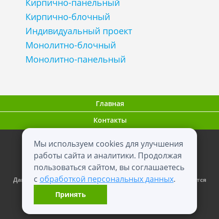
Кирпично-панельный
Кирпично-блочный
Индивидуальный проект
Монолитно-блочный
Монолитно-панельный
Главная
Контакты
Мы используем cookies для улучшения
ООО "ВНовостройке.ру"
работы сайта и аналитики. Продолжая
пользоваться сайтом, вы соглашаетесь
0+
2012 - 2026
с
обработкой персональных данных
.
Данный сайт носит информационный характер и не является
публичной офертой.
Принять
Карта сайта