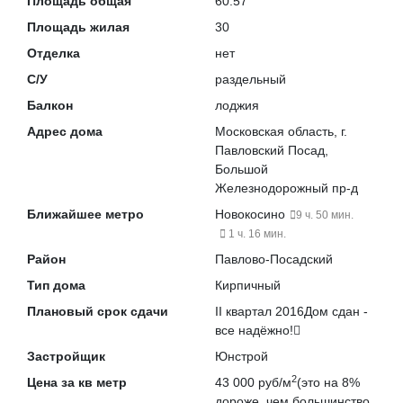
Площадь общая
60.57
Площадь жилая
30
Отделка
нет
С/У
раздельный
Балкон
лоджия
Адрес дома
Московская область, г.
Павловский Посад,
Большой
Железнодорожный пр-д
Ближайшее метро
Новокосино
9 ч. 50 мин.
1 ч. 16 мин.
Район
Павлово-Посадский
Тип дома
Кирпичный
Плановый срок сдачи
II квартал 2016
Дом сдан -
все надёжно!
Застройщик
Юнстрой
2
Цена за кв метр
43 000 руб/м
(это на
8%
дороже
, чем большинство