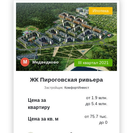
Ипотека
М
Медведково
III квартал 2021
ЖК Пироговская ривьера
Застройщик:
КомфортИнвест
от 1.9 млн.
Цена за
до 5.4 млн.
квартиру
от 75.7 тыс.
Цена за кв. м
до 0