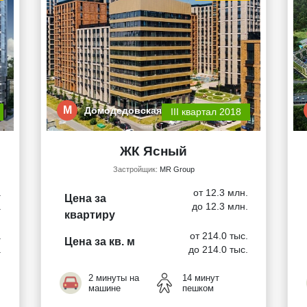
М
Домодедовская
III квартал 2018
ЖК Ясный
Застройщик:
MR Group
.
от 12.3 млн.
Цена за
.
до 12.3 млн.
квартиру
.
от 214.0 тыс.
Цена за кв. м
.
до 214.0 тыс.
2 минуты на
14 минут
машине
пешком