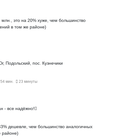
 млн., это на
20% хуже
, чем большинство
ений в том же районе)
г, Подольский, пос. Кузнечики
 54 мин.
23 минуты
н - все надёжно!
33% дешевле
, чем большинство аналогичных
 районе)