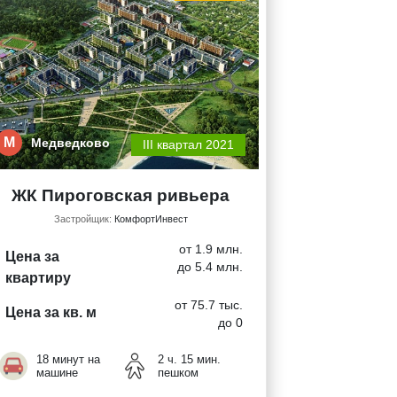
М
Медведково
III квартал 2021
ЖК Пироговская ривьера
Застройщик:
КомфортИнвест
от 1.9 млн.
Цена за
до 5.4 млн.
квартиру
от 75.7 тыс.
Цена за кв. м
до 0
18 минут на
2 ч. 15 мин.
машине
пешком