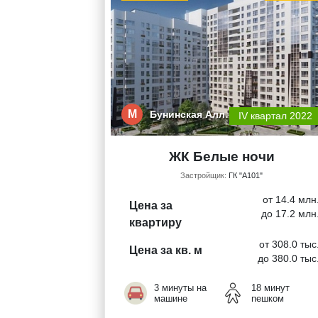
М
Бунинская Алл…
IV квартал 2022
ЖК Белые ночи
Застройщик:
ГК "А101"
от 14.4 млн
Цена за
до 17.2 млн
квартиру
от 308.0 тыс
Цена за кв. м
до 380.0 тыс
3 минуты на
18 минут
машине
пешком