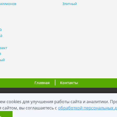
миллионов
Элитный
й
ый
оект
й
ный
Главная
Контакты
ООО "ВНовостройке.ру"
ем cookies для улучшения работы сайта и аналитики. П
я сайтом, вы соглашаетесь с
обработкой персональных 
0+
2012 - 2026
й сайт носит информационный характер и не является публичной оф
ь