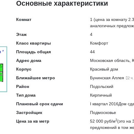
Основные характеристики
Комнат
1
(цена за комнату 2.3
аналогичных предлож
Этаж
4
Класс квартиры
Комфорт
Площадь общая
44
Адрес дома
Московская область, Ю
Корпус
Красивый дом
Ближайшее метро
Бунинская Аллея
2 ч.
Район
Подольский
Тип дома
Кирпичный
Плановый срок сдачи
I квартал 2016
Дом сда
Застройщик
Подмосковье
2
Цена за кв метр
52 000 руб/м
(это на
предложений в том же