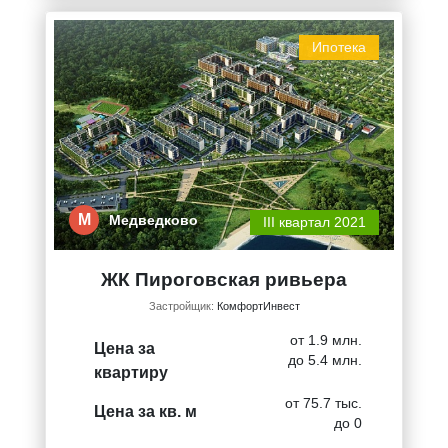
Ипотека
М
Медведково
III квартал 2021
ЖК Пироговская ривьера
Застройщик:
КомфортИнвест
от 1.9 млн.
Цена за
до 5.4 млн.
квартиру
от 75.7 тыс.
Цена за кв. м
до 0