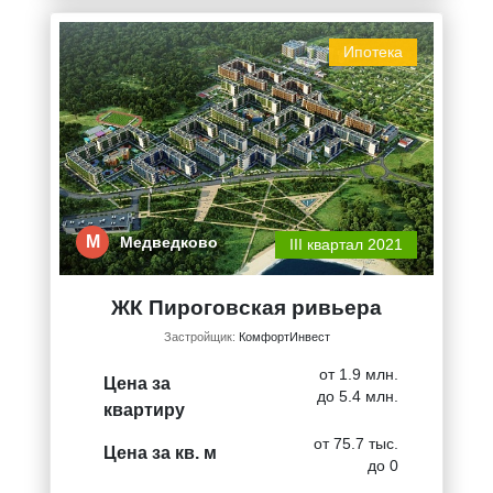
Ипотека
М
Медведково
III квартал 2021
ЖК Пироговская ривьера
Застройщик:
КомфортИнвест
от 1.9 млн.
Цена за
до 5.4 млн.
квартиру
от 75.7 тыс.
Цена за кв. м
до 0