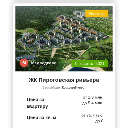
Ипотека
М
Медведково
III квартал 2021
ЖК Пироговская ривьера
Застройщик:
КомфортИнвест
от 1.9 млн.
Цена за
до 5.4 млн.
квартиру
от 75.7 тыс.
Цена за кв. м
до 0