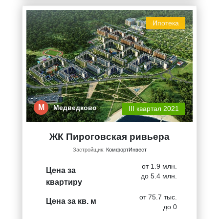
Ипотека
М
Медведково
III квартал 2021
ЖК Пироговская ривьера
Застройщик:
КомфортИнвест
от 1.9 млн.
Цена за
до 5.4 млн.
квартиру
от 75.7 тыс.
Цена за кв. м
до 0