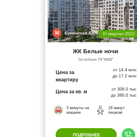
М
Бунинская Алл…
IV квартал 2022
ЖК Белые ночи
Застройщик:
ГК "А101"
от 14.4 млн
Цена за
до 17.2 млн
квартиру
от 308.0 тыс
Цена за кв. м
до 380.0 тыс
3 минуты на
18 минут
машине
пешком
ПОДРОБНЕЕ