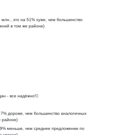
 млн., это на
51% хуже
, чем большинство
ений в том же районе)
й
ан - все надёжно!
а
7% дороже
, чем большинство аналогичных
 районе)
9% меньше
, чем среднее предложение по
е класса)