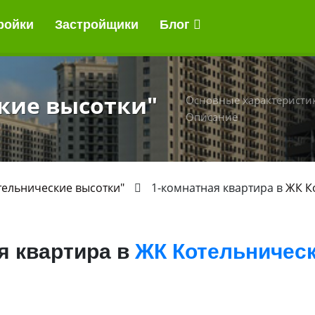
ройки
Застройщики
Блог
кие высотки"
Основные характеристи
Описание
тельнические высотки"
1-комнатная квартира в
ЖК К
я квартира в
ЖК Котельничес