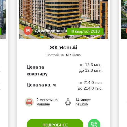
М
Домодедовская
III квартал 2018
ЖК Ясный
Застройщик:
MR Group
.
от 12.3 млн.
Цена за
.
до 12.3 млн.
квартиру
.
от 214.0 тыс.
Цена за кв. м
.
до 214.0 тыс.
2 минуты на
14 минут
машине
пешком
ПОДРОБНЕЕ