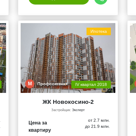
Ипотека
М
Профсоюзная
IV квартал 2018
ЖК Новокосино-2
Застройщик:
Эксперт
.
от 2.7 млн.
Цена за
.
до 21.9 млн.
квартиру