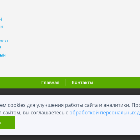
й
ый
оект
й
ный
Главная
Контакты
ООО "ВНовостройке.ру"
ем cookies для улучшения работы сайта и аналитики. П
я сайтом, вы соглашаетесь с
обработкой персональных 
0+
2012 - 2026
й сайт носит информационный характер и не является публичной оф
ь
Карта сайта