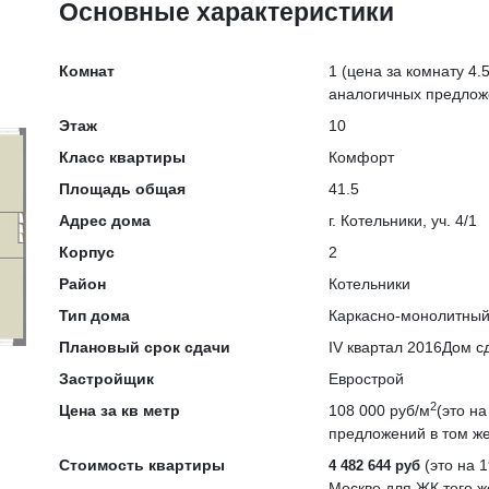
Основные характеристики
Комнат
1
(цена за комнату 4.5
аналогичных предлож
Этаж
10
Класс квартиры
Комфорт
Площадь общая
41.5
Адрес дома
г. Котельники, уч. 4/1
Корпус
2
Район
Котельники
Тип дома
Каркасно-монолитны
Плановый срок сдачи
IV квартал 2016
Дом сд
Застройщик
Еврострой
2
Цена за кв метр
108 000 руб/м
(это н
предложений в том же
Стоимость квартиры
(это на
1
4 482 644 руб
Москве для ЖК того ж