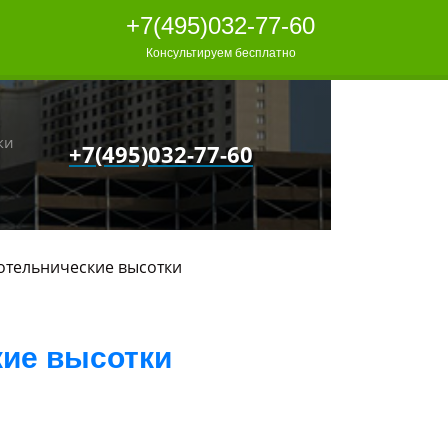
+7(495)032-77-60
Консультируем бесплатно
ки
+7(495)032-77-60
отельнические высотки
кие высотки