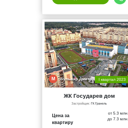
М
Бульвар Дмитр…
I квартал 2023
ЖК Государев дом
Застройщик:
ГК Гранель
от 5.3 млн
Цена за
до 7.3 млн
квартиру