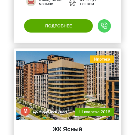
машине
пешком
ПОДРОБНЕЕ
Ипотека
М
Домодедовская
III квартал 2018
ЖК Ясный