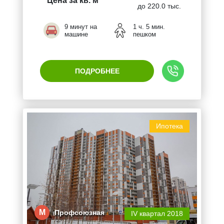
Цена за кв. м
до 220.0 тыс.
9 минут на
1 ч. 5 мин.
машине
пешком
ПОДРОБНЕЕ
Ипотека
М
Профсоюзная
IV квартал 2018