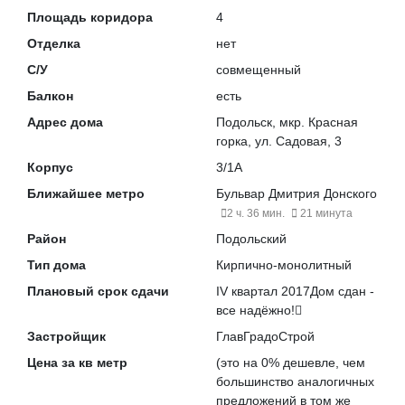
Площадь коридора
4
Отделка
нет
С/У
совмещенный
Балкон
есть
Адрес дома
Подольск, мкр. Красная
горка, ул. Садовая, 3
Корпус
3/1А
Ближайшее метро
Бульвар Дмитрия Донского
2 ч. 36 мин.
21 минута
Район
Подольский
Тип дома
Кирпично-монолитный
Плановый срок сдачи
IV квартал 2017
Дом сдан -
все надёжно!
Застройщик
ГлавГрадоСтрой
Цена за кв метр
(это на
0% дешевле
, чем
большинство аналогичных
предложений в том же