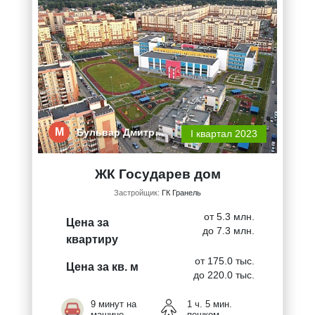
М
Бульвар Дмитр…
I квартал 2023
ЖК Государев дом
Застройщик:
ГК Гранель
от 5.3 млн.
Цена за
до 7.3 млн.
квартиру
от 175.0 тыс.
Цена за кв. м
до 220.0 тыс.
9 минут на
1 ч. 5 мин.
машине
пешком