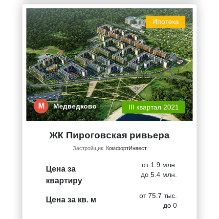
Ипотека
М
Медведково
III квартал 2021
ЖК Пироговская ривьера
Застройщик:
КомфортИнвест
от 1.9 млн.
Цена за
до 5.4 млн.
квартиру
от 75.7 тыс.
Цена за кв. м
до 0