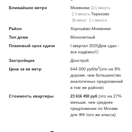
Ближайшее метро
Мневники
21 минута
Терехово
3 минуты
6 минут
1 минута
Район
Хорошёво-Мневники
Тип дома
Монолитный
Плановый срок сдачи
I квартал 2025
Дом сдан -
все надёжно!
Застройщик
Донстрой
2
Цена за кв метр
644 000 руб/м
(это на
9%
дороже
, чем большинство
аналогичных предложений
в том же районе)
Стоимость квартиры
(это на
27%
23 616 450 руб
меньше
, чем среднее
предложение по Москве
для ЖК того же класса)