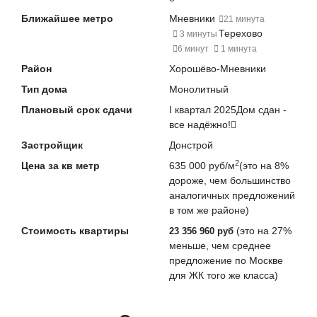
Ближайшее метро
Мневники
21 минута
Терехово
3 минуты
6 минут
1 минута
Район
Хорошёво-Мневники
Тип дома
Монолитный
Плановый срок сдачи
I квартал 2025
Дом сдан -
все надёжно!
Застройщик
Донстрой
2
Цена за кв метр
635 000 руб/м
(это на
8%
дороже
, чем большинство
аналогичных предложений
в том же районе)
Стоимость квартиры
(это на
27%
23 356 960 руб
меньше
, чем среднее
предложение по Москве
для ЖК того же класса)