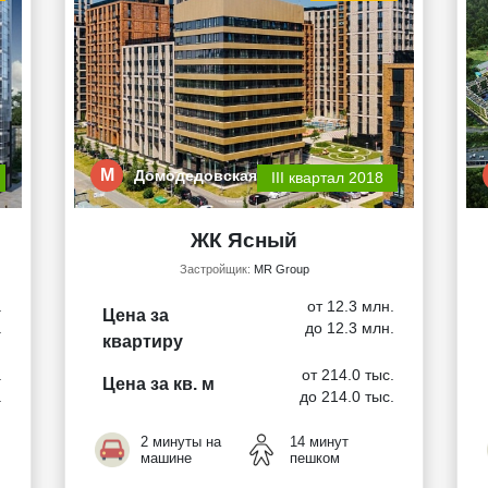
М
Домодедовская
III квартал 2018
ЖК Ясный
Застройщик:
MR Group
.
от 12.3 млн.
Цена за
.
до 12.3 млн.
квартиру
.
от 214.0 тыс.
Цена за кв. м
.
до 214.0 тыс.
2 минуты на
14 минут
машине
пешком