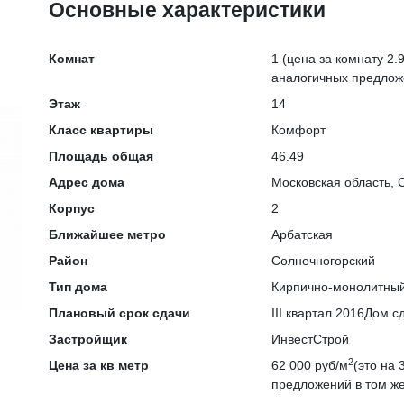
Основные характеристики
Комнат
1
(цена за комнату 2.9
аналогичных предлож
Этаж
14
Класс квартиры
Комфорт
Площадь общая
46.49
Адрес дома
Московская область, 
Корпус
2
Ближайшее метро
Арбатская
Район
Солнечногорский
Тип дома
Кирпично-монолитны
Плановый срок сдачи
III квартал 2016
Дом сд
Застройщик
ИнвестСтрой
2
Цена за кв метр
62 000 руб/м
(это на
предложений в том же