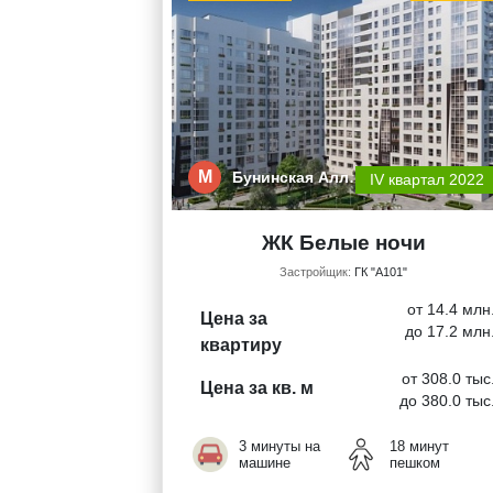
М
Бунинская Алл…
IV квартал 2022
ЖК Белые ночи
Застройщик:
ГК "А101"
от 14.4 млн
Цена за
до 17.2 млн
квартиру
от 308.0 тыс
Цена за кв. м
до 380.0 тыс
3 минуты на
18 минут
машине
пешком