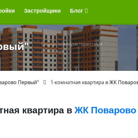
ройки
Застройщики
Блог
рвый"
Основные характеристики
Описание
варово Первый"
1-комнатная квартира в
ЖК Поваро
тная квартира в
ЖК Поварово