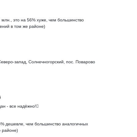
 млн., это на
56% хуже
, чем большинство
ений в том же районе)
Северо-запад, Солнечногорский, пос. Поварово
й
ан - все надёжно!
3% дешевле
, чем большинство аналогичных
 районе)