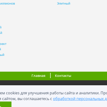
миллионов
Элитный
й
ый
оект
й
ный
Главная
Контакты
ООО "ВНовостройке.ру"
ем cookies для улучшения работы сайта и аналитики. П
я сайтом, вы соглашаетесь с
обработкой персональных 
0+
2012 - 2026
й сайт носит информационный характер и не является публичной оф
ь