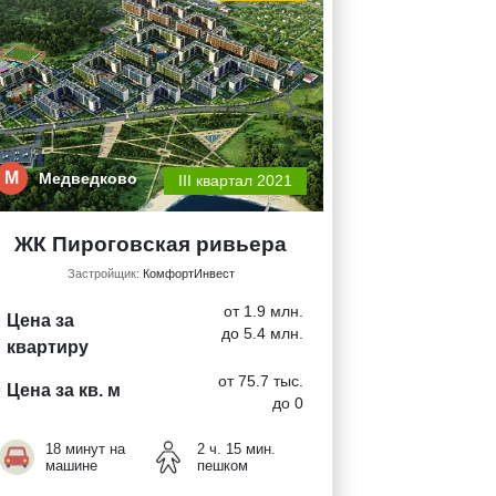
М
Медведково
III квартал 2021
ЖК Пироговская ривьера
Застройщик:
КомфортИнвест
от 1.9 млн.
Цена за
до 5.4 млн.
квартиру
от 75.7 тыс.
Цена за кв. м
до 0
18 минут на
2 ч. 15 мин.
машине
пешком