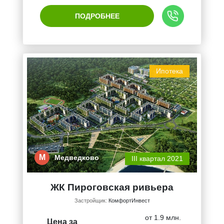
ПОДРОБНЕЕ
Ипотека
М
Медведково
III квартал 2021
ЖК Пироговская ривьера
Застройщик:
КомфортИнвест
от 1.9 млн.
Цена за