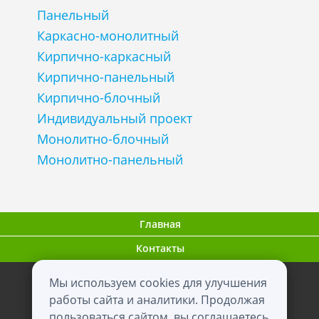
Панельный
Каркасно-монолитный
Кирпично-каркасный
Кирпично-панельный
Кирпично-блочный
Индивидуальный проект
Монолитно-блочный
Монолитно-панельный
Главная
Контакты
Мы используем cookies для улучшения
ООО "ВНовостройке.ру"
работы сайта и аналитики. Продолжая
пользоваться сайтом, вы соглашаетесь
0+
2012 - 2026