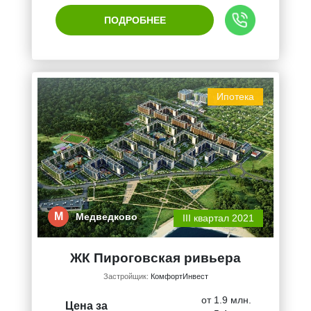
ПОДРОБНЕЕ
Ипотека
М
Медведково
III квартал 2021
ЖК Пироговская ривьера
Застройщик:
КомфортИнвест
от 1.9 млн.
Цена за