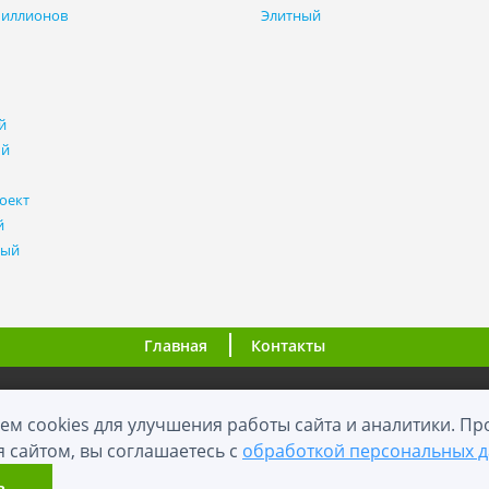
миллионов
Элитный
й
ый
оект
й
ный
Главная
Контакты
ООО "ВНовостройке.ру"
ем cookies для улучшения работы сайта и аналитики. П
я сайтом, вы соглашаетесь с
обработкой персональных 
0+
2012 - 2026
й сайт носит информационный характер и не является публичной оф
ь