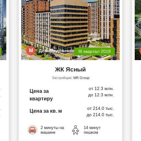
М
Домодедовская
III квартал 2018
ЖК Ясный
Застройщик:
MR Group
.
от 12.3 млн.
Цена за
.
до 12.3 млн.
квартиру
.
от 214.0 тыс.
Цена за кв. м
.
до 214.0 тыс.
2 минуты на
14 минут
машине
пешком