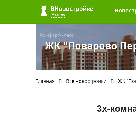
Новост
Москва
Комфорт-класс
ЖК "Поварово Пе
Главная
Все новостройки
ЖК "По
3х-комн