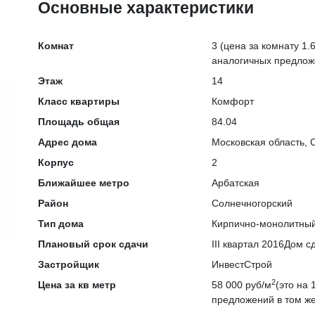
Основные характеристики
Комнат
3
(цена за комнату 1.6
аналогичных предлож
Этаж
14
Класс квартиры
Комфорт
Площадь общая
84.04
Адрес дома
Московская область, 
Корпус
2
Ближайшее метро
Арбатская
Район
Солнечногорский
Тип дома
Кирпично-монолитны
Плановый срок сдачи
III квартал 2016
Дом сд
Застройщик
ИнвестСтрой
2
Цена за кв метр
58 000 руб/м
(это на
предложений в том же