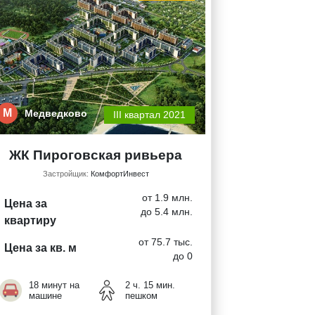
М
Медведково
III квартал 2021
ЖК Пироговская ривьера
Застройщик:
КомфортИнвест
от 1.9 млн.
Цена за
до 5.4 млн.
квартиру
от 75.7 тыс.
Цена за кв. м
до 0
18 минут на
2 ч. 15 мин.
машине
пешком