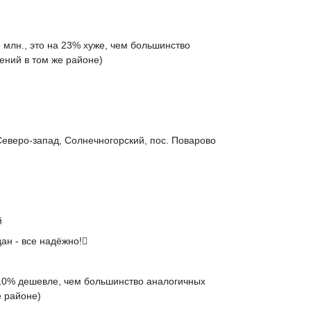
 млн., это на
23% хуже
, чем большинство
ений в том же районе)
Северо-запад, Солнечногорский, пос. Поварово
й
ан - все надёжно!
10% дешевле
, чем большинство аналогичных
 районе)