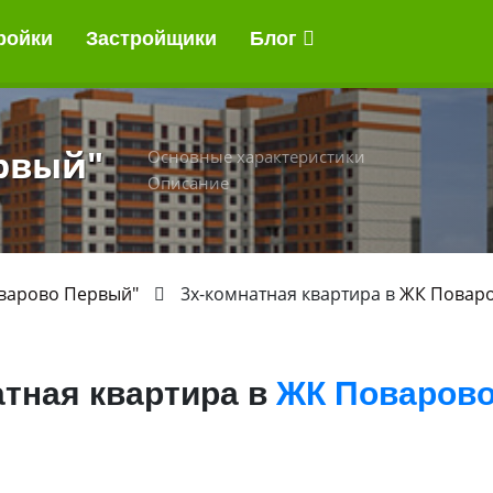
ройки
Застройщики
Блог
рвый"
Основные характеристики
Описание
варово Первый"
3х-комнатная квартира в
ЖК Повар
атная квартира в
ЖК Поваров