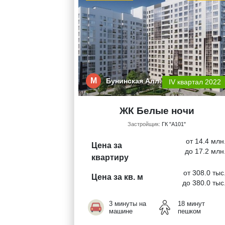
М
Бунинская Алл…
IV квартал 2022
ЖК Белые ночи
Застройщик:
ГК "А101"
от 14.4 млн
Цена за
до 17.2 млн
квартиру
от 308.0 тыс
Цена за кв. м
до 380.0 тыс
3 минуты на
18 минут
машине
пешком