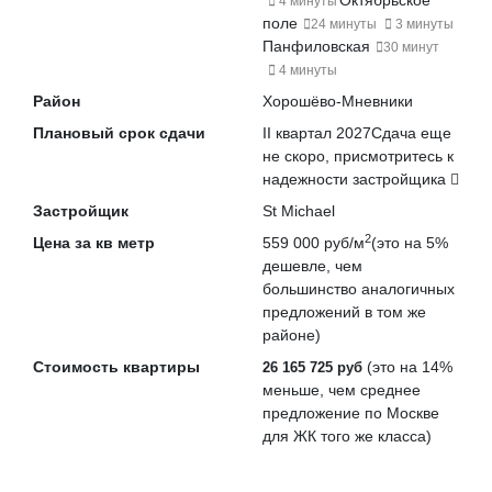
Октябрьское
4 минуты
поле
24 минуты
3 минуты
Панфиловская
30 минут
4 минуты
Район
Хорошёво-Мневники
Плановый срок сдачи
II квартал 2027
Сдача еще
не скоро, присмотритесь к
надежности застройщика
Застройщик
St Michael
2
Цена за кв метр
559 000 руб/м
(это на
5%
дешевле
, чем
большинство аналогичных
предложений в том же
районе)
Стоимость квартиры
(это на
14%
26 165 725 руб
меньше
, чем среднее
предложение по Москве
для ЖК того же класса)