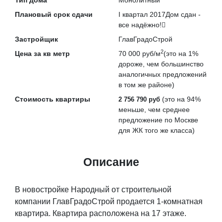
Тип дома
Монолитный
Плановый срок сдачи
I квартал 2017
Дом сдан -
все надёжно!
Застройщик
ГлавГрадоСтрой
2
Цена за кв метр
70 000 руб/м
(это на
1%
дороже
, чем большинство
аналогичных предложений
в том же районе)
Стоимость квартиры
(это на
94%
2 756 790 руб
меньше
, чем среднее
предложение по Москве
для ЖК того же класса)
Описание
В новостройке Народный от строительной
компании ГлавГрадоСтрой продается 1-комнатная
квартира. Квартира расположена на 17 этаже.