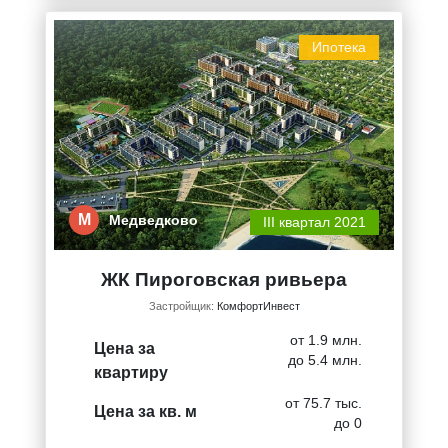
Ипотека
М
Медведково
III квартал 2021
ЖК Пироговская ривьера
Застройщик:
КомфортИнвест
от 1.9 млн.
Цена за
до 5.4 млн.
квартиру
от 75.7 тыс.
Цена за кв. м
до 0